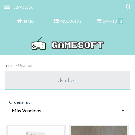
USADOS
0
INICIO
PRODUCTOS
CARRITO
Inicio
-
Usados
Usados
Ordenar por: